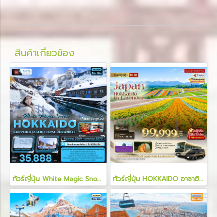
สินค้าเกี่ยวข้อง
ทัวร์ญี่ปุ่น White Magic Snow HOKKAIDO SAPPORO OTARU TOYA JOZANKEI 5 วัน 3 คืน
ทัวร์ญี่ปุ่น HOKKAIDO อาซาฮิกาว่า โทมิตะ โทยะ ซัปโปโร ชม 2 สวนดอกไม้อลังการ 6 วัน 4 คืน