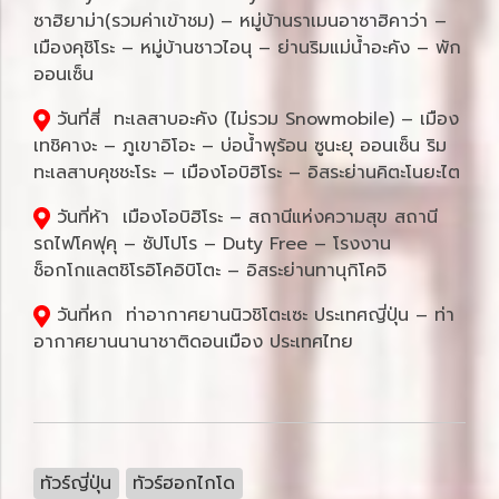
ซาฮิยาม่า(รวมค่าเข้าชม) – หมู่บ้านราเมนอาซาฮิคาว่า –
เมืองคุชิโระ – หมู่บ้านชาวไอนุ – ย่านริมแม่น้ำอะคัง – พัก
ออนเซ็น
วันที่สี่ ทะเลสาบอะคัง (ไม่รวม Snowmobile) – เมือง
เทชิคางะ – ภูเขาอิโอะ – บ่อน้ำพุร้อน ซูนะยุ ออนเซ็น ริม
ทะเลสาบคุชชะโระ – เมืองโอบิฮิโระ – อิสระย่านคิตะโนยะไต
วันที่ห้า เมืองโอบิฮิโระ – สถานีแห่งความสุข สถานี
รถไฟโคฟุคุ – ซัปโปโร – Duty Free – โรงงาน
ช็อกโกแลตชิโรอิโคอิบิโตะ – อิสระย่านทานุกิโคจิ
วันที่หก ท่าอากาศยานนิวชิโตะเซะ ประเทศญี่ปุ่น – ท่า
อากาศยานนานาชาติดอนเมือง ประเทศไทย
ทัวร์ญี่ปุ่น
ทัวร์ฮอกไกโด