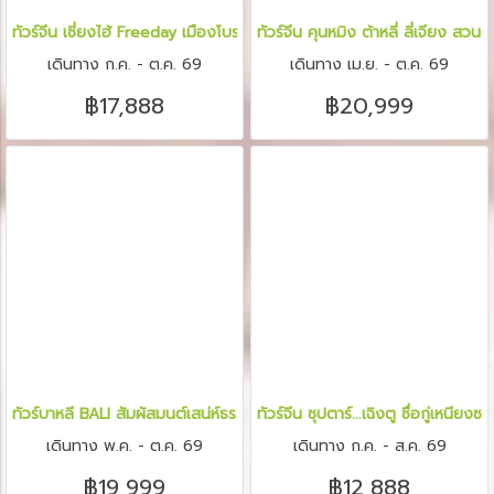
ทัวร์จีน เซี่ยงไฮ้ Freeday เมืองโบราณ Panlong Tiandi 6 วัน 4 คืน
ทัวร์จีน คุนหมิง ต้าหลี่ ลี่เจียง สว
เดินทาง ก.ค. - ต.ค. 69
เดินทาง เม.ย. - ต.ค. 69
฿17,888
฿20,999
ทัวร์บาหลี BALI สัมผัสมนต์เสน่ห์ธรรมชาติ 4 วัน 3 คืน
ทัวร์จีน ซุปตาร์...เฉิงตู ซื่อกู่เหน
เดินทาง พ.ค. - ต.ค. 69
เดินทาง ก.ค. - ส.ค. 69
฿19,999
฿12,888