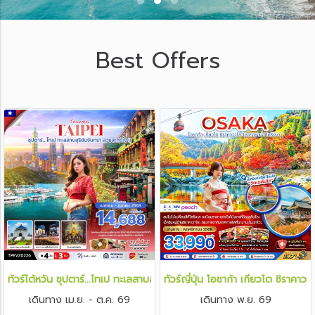
Best Offers
ทัวร์ไต้หวัน ซุปตาร์...ไทเป ทะเลสาบสุริยันจันทรา สวยสะกดใจ 4 วัน 3 คืน
ทัวร์ญี่ปุ่น โอซาก้า เกียวโต ชิราคาว
เดินทาง เม.ย. - ต.ค. 69
เดินทาง พ.ย. 69