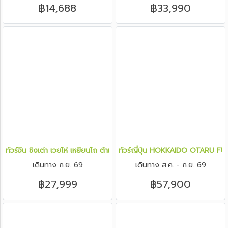
฿14,688
฿33,990
ทัวร์จีน ชิงเต่า เวยไห่ เหยียนไถ ต้าเหลียน 6 วัน 5 คืน
ทัวร์ญี่ปุ่น HOKKAIDO OTARU F
เดินทาง ก.ย. 69
เดินทาง ส.ค. - ก.ย. 69
฿27,999
฿57,900