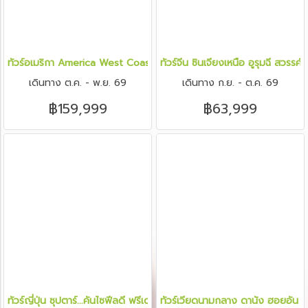
ทัวร์อเมริกา America West Coast เข้า Universal เที่ยว 4 แคนยอน 10 ว
ทัวร์จีน ซินเจียงเหนือ อูรุมฉี สวรรค์
เดินทาง ต.ค. - พ.ย. 69
เดินทาง ก.ย. - ต.ค. 69
฿159,999
฿63,999
ทัวร์ญี่ปุ่น ซุปตาร์...คันไซฟีลดี ฟรีเดย์มีเฮ 6 วัน 4 คืน
ทัวร์เวียดนามกลาง ดานัง ฮอยอัน พั