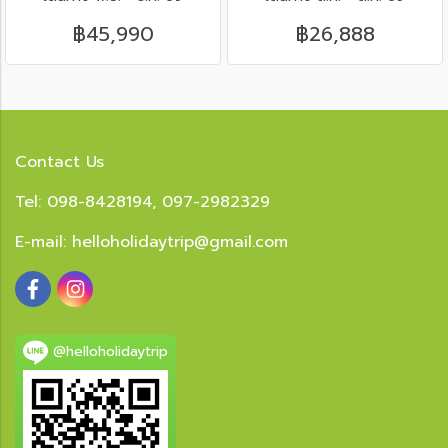
฿45,990
฿26,888
Contact Us
Tel: 098-8428194, 097-2982329
E-mail:
helloholidaytrip@gmail.com
@helloholidaytrip