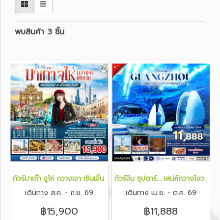
พบสินค้า 3 ชิ้น
ทัวร์มาเก๊า จูไห่ กวางเจา เซินเจิ้น สัมผัสเสน่ห์ 4 เมืองแห่งจีนใต้ 4 วัน 3 
ทัวร์จีน ซุปตาร์... เสน่ห์กวางโจว จู
เดินทาง ส.ค. - ก.ย. 69
เดินทาง เม.ย. - ต.ค. 69
฿15,900
฿11,888