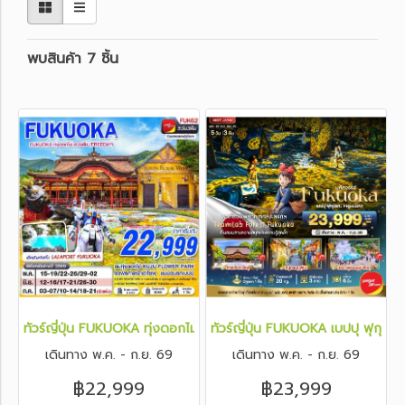
พบสินค้า 7 ชิ้น
ทัวร์ญี่ปุ่น FUKUOKA ทุ่งดอกไม้ สวยสับ (FREEDAY) 5 วัน 3 คืน
ทัวร์ญี่ปุ่น FUKUOKA เบปปุ ฟุกุโ
เดินทาง พ.ค. - ก.ย. 69
เดินทาง พ.ค. - ก.ย. 69
฿22,999
฿23,999