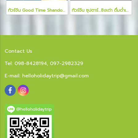
ทัวร์จีน Good Time Shandong ชิงเต่า เผิงไหล เยียนไถ เวยไห่ 6 วัน 4 คืน
ทัวร์จีน ซุปตาร์...ชิงเต่า ดื่มด่ำเสน่ห์ยุโรปริมฝั่งทะเล 6 วัน 5 คืน
Contact Us
Tel: 098-8428194, 097-2982329
E-mail:
helloholidaytrip@gmail.com
@helloholidaytrip