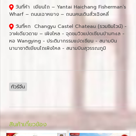
วันที่ห้า เยียนไถ – Yantai Haichang Fisherman’s
Wharf – ถนนเฉาหยาง – ถนนคนเดินสั่วเฉิงหลี่
วันที่หก Changyu Castel Chateau (รวมชิมไวน์) -
วาฬเดียวดาย – เผิงไหล - จุดชมวิวแปดเซียนข้ามทะเล -
หอ Wangying - ประติมากรรมแปดเซียน - สนามบิน
นานาชาติเยียนไถเผิงไหล - สนามบินสุวรรณภูมิ
ทัวร์จีน
สินค้าเกี่ยวข้อง