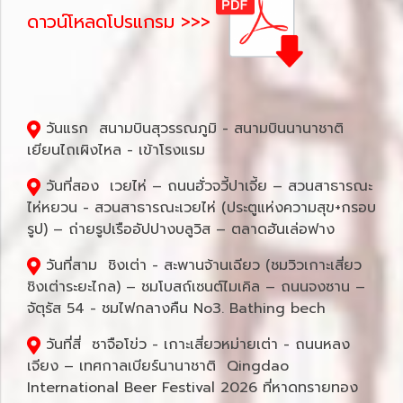
ดาวน์โหลดโปรแกรม >>>
วันแรก สนามบินสุวรรณภูมิ - สนามบินนานาชาติ
เยียนไถเผิงไหล - เข้าโรงแรม
วันที่สอง เวยไห่ – ถนนฮั่วจวี้ปาเจี้ย – สวนสาธารณะ
ไห่หยวน - สวนสาธารณะเวยไห่ (ประตูแห่งความสุข+กรอบ
รูป) – ถ่ายรูปเรืออัปปางบลูวิส – ตลาดฮันเล่อฟาง
วันที่สาม ชิงเต่า - สะพานจ้านเฉียว (ชมวิวเกาะเสี่ยว
ชิงเต่าระยะไกล) – ชมโบสถ์เซนต์ไมเคิล – ถนนจงซาน –
จัตุรัส 54 - ชมไฟกลางคืน No3. Bathing bech
วันที่สี่ ซาจือโข่ว - เกาะเสี่ยวหม่ายเต่า - ถนนหลง
เจียง – เทศกาลเบียร์นานาชาติ Qingdao
International Beer Festival 2026 ที่หาดทรายทอง