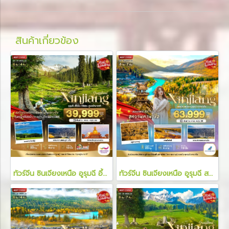
สินค้าเกี่ยวข้อง
ทัวร์จีน ซินเจียงเหนือ อูรุมฉี อี้หนิง โบ๋เล่อ ทุ่งหญ้านาราถี 6 วัน 4 คืน
ทัวร์จีน ซินเจียงเหนือ อูรุมฉี สวรรค์ใบไม้เปลี่ยนสี คานาสือ 8 วัน 7 คืน