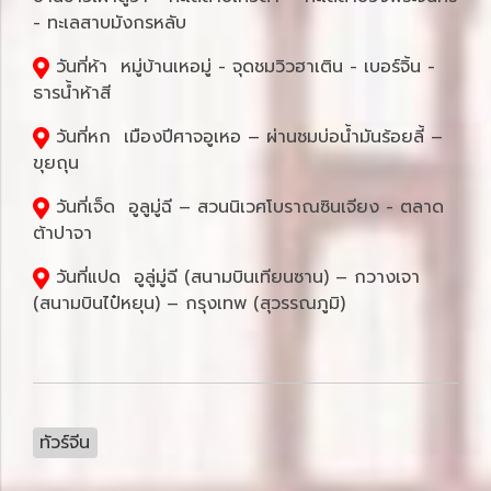
- ทะเลสาบมังกรหลับ
วันที่ห้า หมู่บ้านเหอมู่ - จุดชมวิวฮาเติน - เบอร์จิ้น -
ธารน้ำห้าสี
วันที่หก เมืองปีศาจอูเหอ – ผ่านชมบ่อน้ำมันร้อยลี้ –
ขุยถุน
วันที่เจ็ด อูลูมู่ฉี – สวนนิเวศโบราณซินเจียง - ตลาด
ต้าปาจา
วันที่แปด อูลู่มู่ฉี (สนามบินเทียนซาน) – กวางเจา
(สนามบินไป๋หยุน) – กรุงเทพ (สุวรรณภูมิ)
ทัวร์จีน