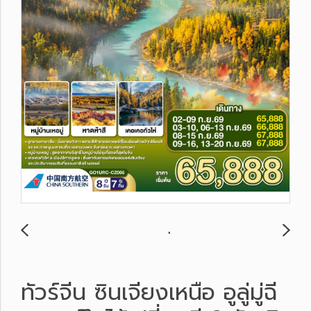
ทัวร์จีน ซินเจียงเหนือ อูลู่มู่ฉี