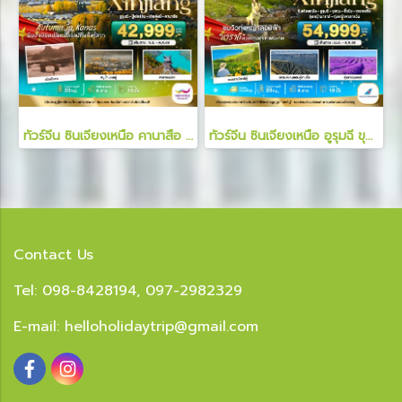
ทัวร์จีน ซินเจียงเหนือ คานาสือ ปู่เอ่อร์จิน เจียเติงยี่ 6 วัน 4 คืน
ทัวร์จีน ซินเจียงเหนือ อูรุมฉี ขุยถุน เทอเคอซื่อ เที่ยวครบ 2 ทุ่งหญ้า ทุ่งลาเวนเดอร์ 8 วัน 7 คืน
Contact Us
Tel: 098-8428194, 097-2982329
E-mail:
helloholidaytrip@gmail.com