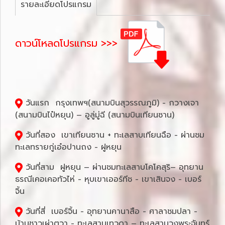
รายละเอียดโปรแกรม
ดาวน์โหลดโปรแกรม >>>
วันแรก กรุงเทพฯ(สนามบินสุวรรณภูมิ) - กวางเจา
(สนามบินไป๋หยุน) – อูลู่มู่ฉี (สนามบินเทียนซาน)
วันที่สอง เขาเทียนซาน + ทะเลสาบเทียนฉือ - ผ่านชม
ทะเลทรายกู่เอ๋อปานถง - ฝูหยุน
วันที่สาม ฝูหยุน – ผ่านชมทะเลสาบโคโคสุริ– อุทยาน
ธรณีเคอเคอทัวไห่ - หุบเขาเออร์ทีช - เขาเสินจง - เบอร์
จิ้น
วันที่สี่ เบอร์จิ้น - อุทยานคานาสือ - ศาลาชมปลา -
บ้านชาวเผ่าตูวา - ทะเลสาบเทวดา – ทะเลสาบวงพระจันทร์