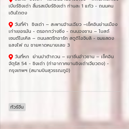
เบียร์ชิงเต่า ลิ้มรสเบียร์ชิงเต่า ท่านละ 1 แก้ว - ถนนคน
เดินไถตง
วันที่ห้า ชิงเต่า – สะพานจ้านเฉียว –เช็คอินย่านเมือง
เก่าเยอรมัน - ตรอกกว่างซิ่ง - ถนนจงซาน – โบสถ์
เซนต์ไมเคิล – ถนนสตรีทอาร์ท สตูดิโอจิบลิ - ชมแสดง
แสงไฟ ณ ชายหาดหมายเลข 3
วันที่หก ย่านปาต้ากวน – เขาซิ่นฮ่าวซาน – เช็คอิน
จัตุรัส 54 - ชิงเต่า (ท่าอากาศยานชิงเต่าเจียวตง) -
กรุงเทพฯ (สนามบินสุวรรณภูมิ)
ทัวร์จีน