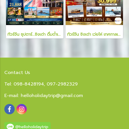
ทัวร์จีน ซุปตาร์...ชิงเต่า ดื่มด่ำเสน่ห์ยุโรปริมฝั่งทะเล 6 วัน 5 คืน
ทัวร์จีน ชิงเต่า เว่ยไห่ เทศกาลเบียร์ 6 วัน 4 คืน
Contact Us
Tel: 098-8428194, 097-2982329
E-mail:
helloholidaytrip@gmail.com
@helloholidaytrip