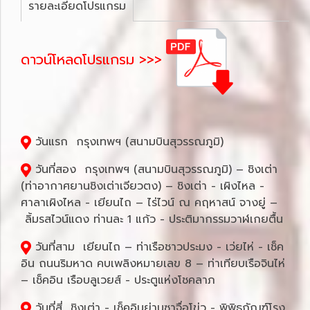
รายละเอียดโปรแกรม
ดาวน์โหลดโปรแกรม >>>
วันแรก กรุงเทพฯ (สนามบินสุวรรณภูมิ)
วันที่สอง กรุงเทพฯ (สนามบินสุวรรณภูมิ) – ชิงเต่า
(ท่าอากาศยานชิงเต่าเจียวตง) – ชิงเต่า - เผิงไหล -
ศาลาเผิงไหล - เยียนไถ – ไร่ไวน์ ณ คฤหาสน์ จางยู่ –
ลิ้มรสไวน์แดง ท่านละ 1 แก้ว - ประติมากรรมวาฬเกยตื้น
วันที่สาม เยียนไถ – ท่าเรือชาวประมง - เว่ยไห่ - เช็ค
อิน ถนนริมหาด คบเพลิงหมายเลข 8 – ท่าเทียบเรือจินไห่
– เช็คอิน เรือบลูเวยส์ - ประตูแห่งโชคลาภ
วันที่สี่ ชิงเต่า - เช็คอินย่านซาจื่อโข่ว - พิพิธภัณฑ์โรง