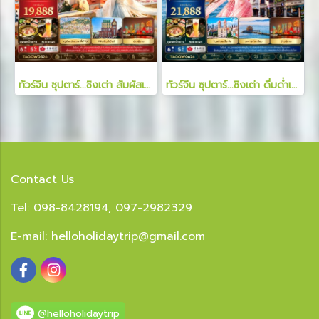
ทัวร์จีน ซุปตาร์...ชิงเต่า สัมผัสเสน่ห์ยุโรป 6 วัน 5 คืน
ทัวร์จีน ซุปตาร์...ชิงเต่า ดื่มด่ำเสน่ห์ยุโรปริมฝั่งทะเล 6 วัน 5 คืน
Contact Us
Tel: 098-8428194, 097-2982329
E-mail:
helloholidaytrip@gmail.com
@helloholidaytrip