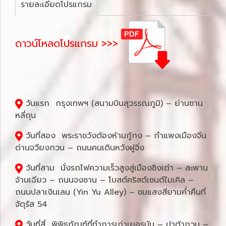
รายละเอียดโปรแกรม
ดาวน์โหลดโปรแกรม >>>
วันแรก กรุงเทพฯ (สนามบินสุวรรณภูมิ) – ย่านซาน
หลี่ถุน
วันที่สอง พระราชวังต้องห้ามกู้กง – กำแพงเมืองจีน
ด่านจวียงกวน – ถนนคนเดินหวังฝูจิ่ง
วันที่สาม นั่งรถไฟความเร็วสูงสู่เมืองชิงเต่า – สะพาน
จ้านเฉียว – ถนนจงซาน – โบสต์คริสต์เซนต์ไมเคิล –
ถนนปลาเงินเลน (Yin Yu Alley) – ชมแสงสียามค่ำคืนที่
จัตุรัส 54
วันที่สี่ พิพิธภัณฑ์ที่ทำการเก่าเยอรมัน – ปาต้ากวน –