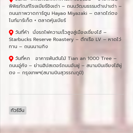
พิพิธภัณฑ์โรงเบียร์ชิงเต่า – ถนนวัฒนธรรมต้าเปาเต่า –
ถนนภาพวาดการ์ตูน Hayao Miyazaki – ตลาดไถ่ตง
ไนท์มาร์เก็ต + ตลาดหุ้นเบียร์
วันที่ห้า นั่งรถไฟความเร็วสูงสู่เมืองเซี่ยงไฮ้ –
Starbucks Reserve Roastery – ตึกเรือ LV – หาดไว่
ทาน – ถนนนานกิง
วันที่หก อาคารพันต้นไม้ Tian an 1000 Tree –
ถนนอู่คัง – ย่านฮิปสเตอร์ถนนอันฝู – สนามบินเซียงไฮ้ผู่
ตง – กรุงเทพฯ(สนามบินสุวรรณภูมิ)
ทัวร์จีน