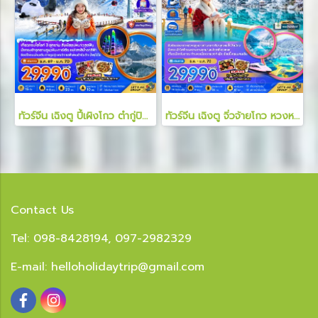
ทัวร์จีน เฉิงตู ปี้เผิงโกว ต๋ากู่ปิงชวน ภูเขาหิมะวาวู 6 วัน 5 คืน
ทัวร์จีน เฉิงตู จิ่วจ้ายโกว หวงหลง หุบเขาแพนด้า เมืองโบราณก้วนเสี้ยน 6 วัน 5 คืน
Contact Us
Tel: 098-8428194, 097-2982329
E-mail:
helloholidaytrip@gmail.com