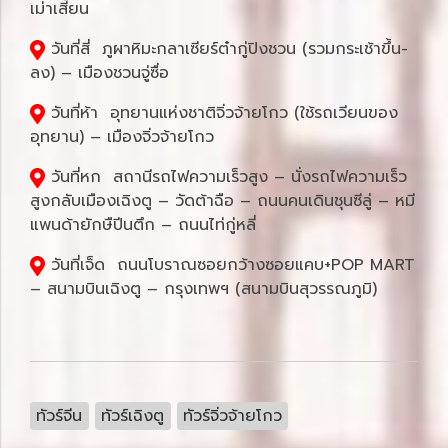
เม่าเสี้ยน
วันที่สี่ ภูผาหิมะกลาเซียร์ต๋ากู่ปิงชวน (รวมกระเช้าขึ้น-
ลง) – เมืองชวนจู่ซื่อ
วันที่ห้า อุทยานแห่งชาติจิ่วจ้ายโกว (ใช้รถเวียนของ
อุทยาน) – เมืองจิ่วจ้ายโกว
วันที่หก สถานีรถไฟความเร็วสูง – นั่งรถไฟความเร็ว
สูงกลับเมืองเฉิงตู – วัดต้าฉือ – ถนนคนเดินชุนซีลู่ – หมี
แพนด้ายักษืปีนตึก – ถนนไท่กู่หลี่
วันที่เจ็ด ถนนโบราณซอยกว้างซอยแคบ+POP MART
– สนามบินเฉิงตู – กรุงเทพฯ (สนามบินสุวรรณภูมิ)
ทัวร์จีน
ทัวร์เฉิงตู
ทัวร์จิ่วจ้ายโกว