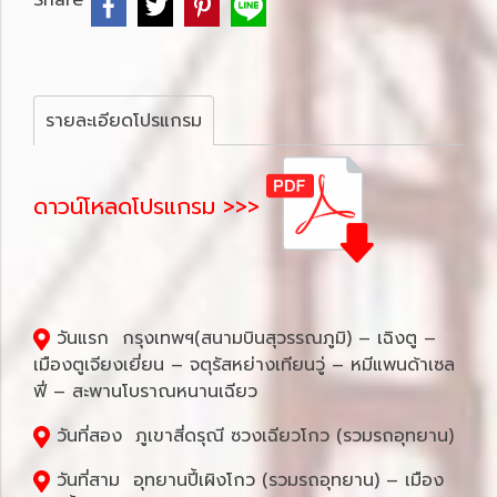
Share
รายละเอียดโปรแกรม
ดาวน์โหลดโปรแกรม >>>
วันแรก กรุงเทพฯ(สนามบินสุวรรณภูมิ) – เฉิงตู –
เมืองตูเจียงเยี่ยน – จตุรัสหย่างเทียนวู่ – หมีแพนด้าเซล
ฟี่ – สะพานโบราณหนานเฉียว
วันที่สอง ภูเขาสี่ดรุณี ซวงเฉียวโกว (รวมรถอุทยาน)
วันที่สาม อุทยานปี้เผิงโกว (รวมรถอุทยาน) – เมือง