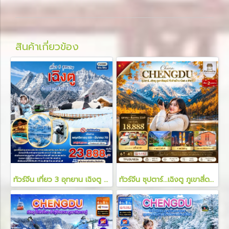
สินค้าเกี่ยวข้อง
ทัวร์จีน เที่ยว 3 อุทยาน เฉิงตู สี่ดรุณี ต๋ากู่ปิงชวน ปี้เผิงโกว 6 วัน 5 คืน
ทัวร์จีน ซุปตาร์...เฉิงตู ภูเขาสี่ดรุณี จิ่วจ้ายโกว Get a life !! 6 วัน 4 คืน