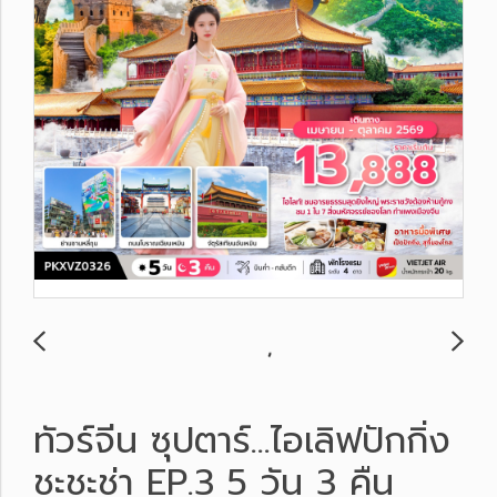
ทัวร์จีน ซุปตาร์…ไอเลิฟปักกิ่ง
ชะชะช่า EP.3 5 วัน 3 คืน