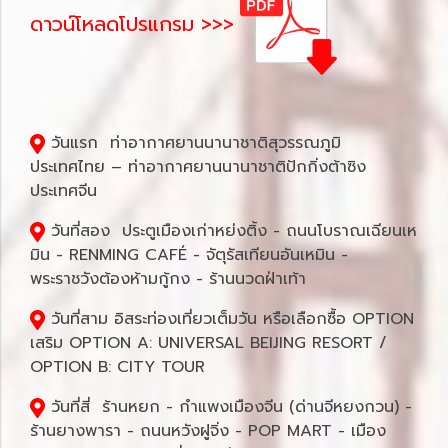
ดาวน์โหลดโปรแกรม >>>
วันแรก ท่าอากาศยานนานาชาติสุวรรณภูมิ
ประเทศไทย – ท่าอากาศยานนานาชาติปักกิ่งต้าซิง
ประเทศจีน
วันที่สอง ประตูเมืองเก่าหย่งติ้ง - ถนนโบราณเฉียนเห
มิน - RENMING CAFÉ - จัตุรัสเทียนอันเหมิน -
พระราชวังต้องห้ามกู้กง - ร้านนวดฝ่าเท้า
วันที่สาม อิสระท่องเที่ยวเต็มวัน หรือเลือกซื้อ OPTION
เสริม OPTION A: UNIVERSAL BEIJING RESORT /
OPTION B: CITY TOUR
วันที่สี่ ร้านหยก - กำแพงเมืองจีน (ด่านจีหยงกวน) -
ร้านยางพารา - ถนนหวังฝูจิ่ง - POP MART - เมือง