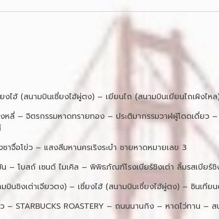
งไฮ้ (สนามบินเซี่ยงไฮ้ผู่ตง) – เยียนไถ (สนามบินเยียนไถเผิงไหล
หลี่ – จิตรกรรมหาดทรายทอง – ประติมากรรมวาฬผู้โดดเดี่ยว – สะ
์
ระมงซาจื่อโข่ว – แสงสีมหานครเริงระบำ ชายหาดหมายเลข 3
ัน – โบสถ์ เซนต์ ไมเคิล – พิพิธภัณฑ์โรงเบียร์ชิงเต่า ลิ้มรสเบียร
มบินชิงเต่าเจียวตง) – เซี่ยงไฮ้ (สนามบินเซี่ยงไฮ้ผู่ตง) – ซินเทียนต
มี่ยว – STARBUCKS ROASTERY – ถนนนานกิง – หาดไว่ทาน – สนาม