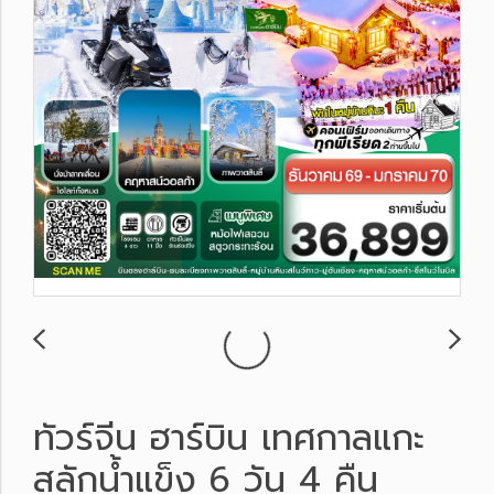
ทัวร์จีน ฮาร์บิน เทศกาลแกะ
สลักน้ำแข็ง 6 วัน 4 คืน