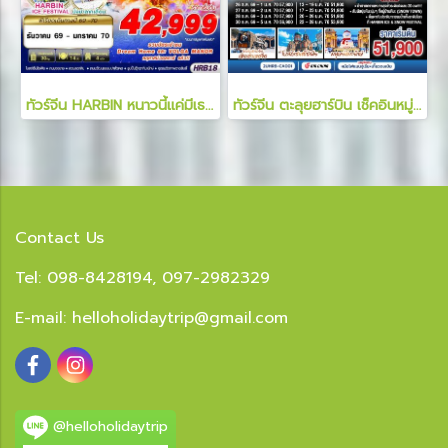
ทัวร์จีน HARBIN หนาวนี้แค่มีเธอ 7 วัน 5 คืน
ทัวร์จีน ตะลุยฮาร์บิน เช็คอินหมู่บ้านหิมะ ท้าความเย็นติดลบ ซบอาณาจักรน้ำแข็ง 7 วัน 5 คืน
Contact Us
Tel: 098-8428194, 097-2982329
E-mail:
helloholidaytrip@gmail.com
@helloholidaytrip