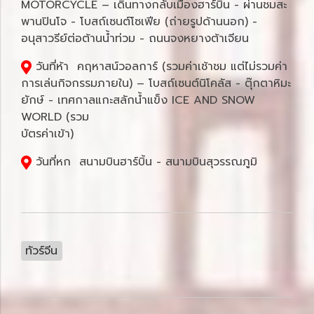
MOTORCYCLE – เดินทางกลับเมืองฮาร์บิน - ผ่านชมสะ
พานปินโจ - โบสถ์เซนต์โซเฟีย (ถ่ายรูปด้านนอก) -
อนุสาวรีย์ต่อต้านน้ำท่วม - ถนนจงหยางต้าเจียน
วันที่ห้า คฤหาสน์วอลการ์ (รวมค่าเช้าชม แต่ไม่รวมค่า
การเล่นกิจกรรมภายใน) – โบสถ์เซนต์นิโคลัส - ตุ๊กตาหิมะ
ยักษ์ - เทศกาลแกะสลักน้ำแข็ง ICE AND SNOW
WORLD (รวม
บัตรค่าเข้า)
วันที่หก สนามบินฮาร์บิ้น - สนามบินสุวรรณภูมิ
ทัวร์จีน