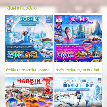
สินค้าเกี่ยวข้อง
ทัวร์จีน บินตรงฮาร์บิน เทศกาลแกะสลักน้ำแข็ง หมู่บ้านหิมะสโนว์ทาวน์ 7 วัน 5 คืน
ทัวร์จีน ฮาร์บิน หมู่บ้านหิมะ ไอซ์ แอนด์ สโนว์ เวิลด์ 6 วัน 4 คืน