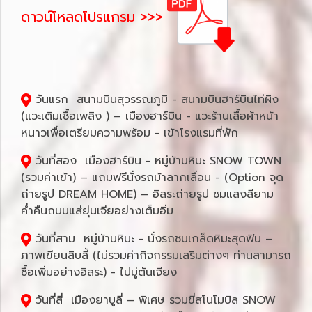
ดาวน์โหลดโปรแกรม >>>
วันแรก สนามบินสุวรรณภูมิ - สนามบินฮาร์บินไท่ผิง
(แวะเติมเชื้อเพลิง ) – เมืองฮาร์บิน - แวะร้านเสื้อผ้าหน้า
หนาวเพื่อเตรียมความพร้อม - เข้าโรงแรมที่พัก
วันที่สอง เมืองฮาร์บิน - หมู่บ้านหิมะ SNOW TOWN
(รวมค่าเข้า) – แถมฟรีนั่งรถม้าลากเลื่อน - (Option จุด
ถ่ายรูป DREAM HOME) – อิสระถ่ายรูป ชมแสงสียาม
ค่ำคืนถนนแส่ยุ่นเจียอย่างเต็มอิ่ม
วันที่สาม หมู่บ้านหิมะ - นั่งรถชมเกล็ดหิมะสุดฟิน –
ภาพเขียนสิบลี้ (ไม่รวมค่ากิจกรรมเสริมต่างๆ ท่านสามารถ
ซื้อเพิ่มอย่างอิสระ) - ไปมู่ตันเจียง
วันที่สี่ เมืองยาบูลี่ – พิเศษ รวมขี่สโนโมบิล SNOW