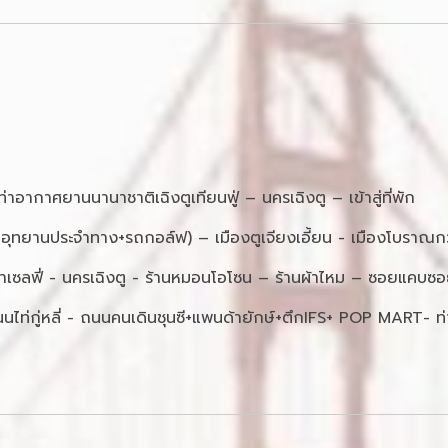
ากาศยานนานาชาติเฉิงตูเทียนฟู่ – นครเฉิงตู – เข้าสู่ที่พัก
รถอุทยานประจำทาง+รถกอล์ฟ) – เมืองตูเจียงเอี้ยน - เมืองโบราณ
นด้าเซลฟี่ - นครเฉิงตู - ร้านหมอนโอโซน – ร้านผ้าไหม – ซอยแคบซ
ถนนไท่กู่หลี่ - ถนนคนเดินชุนซี+แพนด้ายักษ์+ตึกIFS+ POP MART- ท