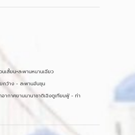
กวนเสี้ยน+สะพานหนานเฉียว
อยกว้าง - สะพานอันชุน
่าอากาศยานนานาชาติเฉิงตูเทียนฟู่ - ท่า