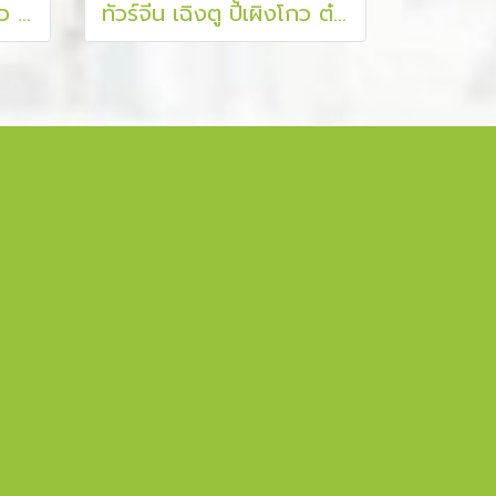
ทัวร์จีน เฉิงตู จิ่วจ้ายโกว หวงหลง หุบเขาแพนด้า เมืองโบราณก้วนเสี้ยน 6 วัน 5 คืน
ทัวร์จีน เฉิงตู ปี้เผิงโกว ต๋ากู่ปิงชวน ภูเขาหิมะวาวู 6 วัน 5 คืน