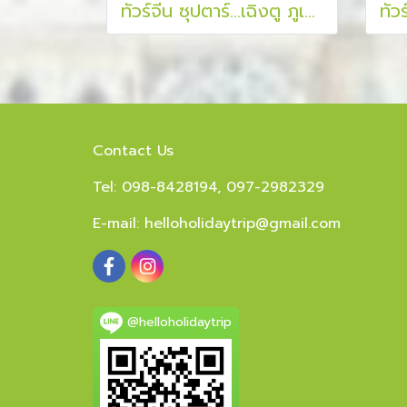
ทัวร์จีน ซุปตาร์...เฉิงตู ภูเขาสี่ดรุณี จิ่วจ้ายโกว Get a life !! 6 วัน 4 คืน
Contact Us
Tel: 098-8428194, 097-2982329
E-mail:
helloholidaytrip@gmail.com
@helloholidaytrip