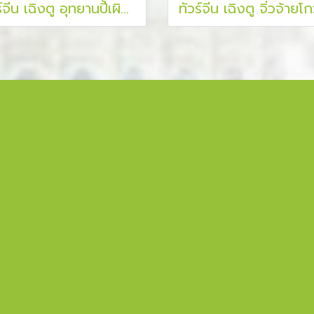
ทัวร์จีน เฉิงตู อุทยานปี้เผิงโกว อุทยานภูเขาหิมะวาวู 5 วัน 3 คืน