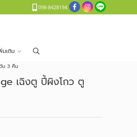
098-8428194
พิ่มเติม
วัน 3 คืน
e เฉิงตู ปี้ผิงโกว ตู