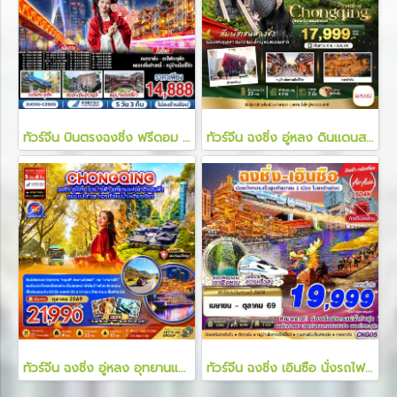
ทัวร์จีน บินตรงฉงชิ่ง ฟรีดอม ฟรีเดย์ สนุกสุดคุ้ม มหานครแปดมิติ 5 วัน 3 คืน
ทัวร์จีน ฉงชิ่ง อู่หลง ดินแดนสวรรค์ 4 วัน 3 คืน
ทัวร์จีน ฉงชิ่ง อู่หลง อุทยานแห่งชาติหลุมฟ้า ล่องเรือแม่น้ำเหลี่ยงเจียง 5 วัน 4 คืน
ทัวร์จีน ฉงชิ่ง เอินซือ นั่งรถไฟความเร็วสูง ไม่เข้าร้าน 5 วัน 4 คืน