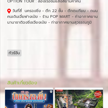
OPTION TOUR : ล่องเรือชมแสงสียามค่ำคืน
วันที่สี่ นครฉงชิ่ง - ตึก 22 ชั้น - ตึกตะเกียบ - ถนน
คนเดินเจี่ยฟางเป่ย - ร้าน POP MART - ท่าอากาศยาน
นานาชาติฉงชิ่งเจียงเป่ย - ท่าอากาศยานสุวรรณภูมิ
ทัวร์จีน
สินค้าเกี่ยวข้อง