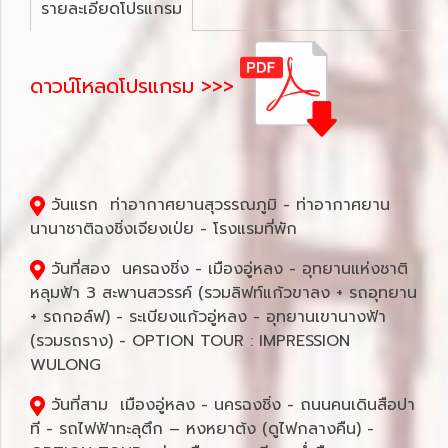
รายละเอียดโปรแกรม
ดาวน์โหลดโปรแกรม >>>
วันแรก ท่าอากาศยานสุวรรณภูมิ - ท่าอากาศยาน
นานาชาติฉงชิ่งเจียงเป่ย - โรงแรมที่พัก
วันที่สอง นครฉงชิ่ง - เมืองอู่หลง - อุทยานแห่งชาติ
หลุมฟ้า 3 สะพานสวรรค์ (รวมลิฟท์แก้วขาลง + รถอุทยาน
+ รถกอล์ฟ) - ระเบียงแก้วอู่หลง - อุทยานเขานางฟ้า
(รวมรถราง) - OPTION TOUR : IMPRESSION
WULONG
วันที่สาม เมืองอู่หลง - นครฉงชิ่ง - ถนนคนเดินสือปา
ที - รถไฟฟ้าทะลุตึก – หงหยาต้ง (ดูไฟกลางคืน) -