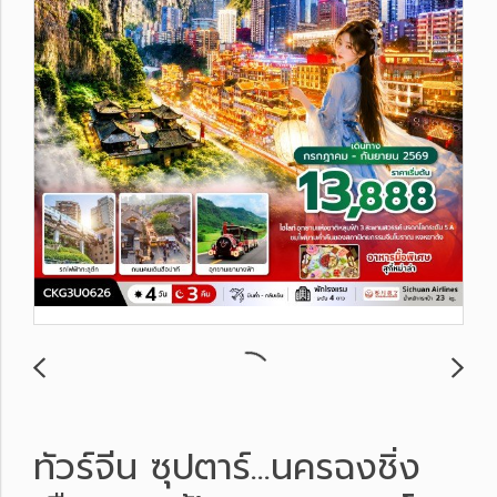
ทัวร์จีน ซุปตาร์...นครฉงชิ่ง