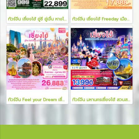
ทัวร์จีน เซี่ยงไฮ้ อู่ซี อู่เจิ้น หางโจว 5 วัน 3 คืน
ทัวร์จีน เซี่ยงไฮ้ Freeday เมืองโบราณ Panlong Tiandi 6 วัน 4 คืน
ทัวร์จีน Feel your Dream เซี่ยงไฮ้ 5 วัน 4 คืน
ทัวร์จีน มหานครเซี่ยงไฮ้ สวนสนุกดิสนีย์แลนด์ 4 วัน 2 คืน