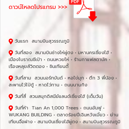
ดาวน์โหลดโปรแกรม >>>
วันแรก สนามบินสุวรรณภูมิ
วันที่สอง สนามบินซ่างไห่ผู่ตง • มหานครเซี่ยงไฮ้ •
เมืองโบราณชีเป่า • ถนนหวยไห่ • ร้านกาแฟสตาบัค •
เรืองหลุยส์วิตตอง • ซินเทียนตี้
วันที่สาม สวนนอร์ทบันด์ • หอไข่มุก • ตึก 3 พี่น้อง •
สะพานไว่ไป่ตู้ • หาดไว่ทาน • ถนนนานกิง
วันที่สี่ สวนสนุกดิสนีย์แลนด์เซี่ยงไฮ้ (เต็มวัน)
วันที่ห้า Tian An 1,000 Trees • ถนนอันฟู •
WUKANG BUILDING • ตลาดร้อยปีเฉินหวังเมี่ยว • ย่าน
เทียนจื่อฝาง • สนามบินเซี่ยงไฮ้ผู่ตง • สนามบินสุวรรณภูมิ