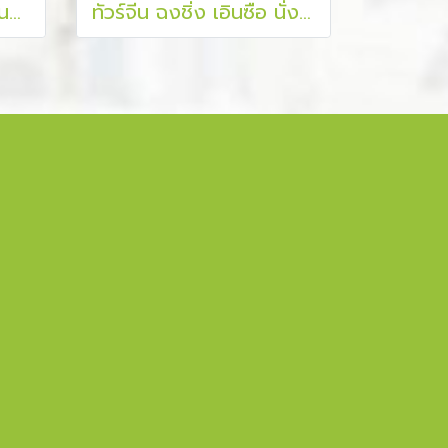
ทัวร์จีน ฉงชิ่ง อู่หลง ดินแดนสวรรค์ 4 วัน 3 คืน
ทัวร์จีน ฉงชิ่ง เอินซือ นั่งรถไฟความเร็วสูง ไม่เข้าร้าน 5 วัน 4 คืน