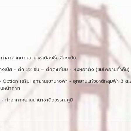
ท่าอากาศยานนานาชาติฉงชิ่งเจียงเป่ย
างเป่ย - ตึก 22 ชั้น – ตึกตะเกียบ - หงหยาต้ง (ชมไฟยามค่ำคืน) 
ย - Option เสริม! อุทยานเขานางฟ้า - อุทยานแห่งชาติหลุมฟ้า 3 ส
ยนหน้ากาก
่ย - ท่าอากาศยานนานาชาติสุวรรณภูมิ