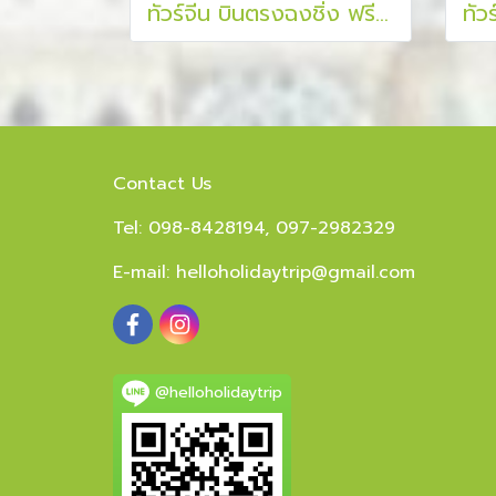
ทัวร์จีน บินตรงฉงชิ่ง ฟรีดอม ฟรีเดย์ สนุกสุดคุ้ม มหานครแปดมิติ 5 วัน 3 คืน
Contact Us
Tel: 098-8428194, 097-2982329
E-mail:
helloholidaytrip@gmail.com
@helloholidaytrip