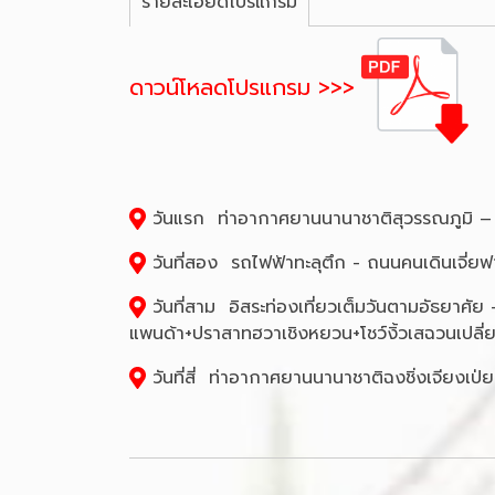
รายละเอียดโปรแกรม
ดาวน์โหลดโปรแกรม >>>
วันแรก ท่าอากาศยานนานาชาติสุวรรณภูมิ – 
วันที่สอง รถไฟฟ้าทะลุตึก - ถนนคนเดินเจี่ยฟ
วันที่สาม อิสระท่องเที่ยวเต็มวันตามอัธยาศั
แพนด้า+ปราสาทฮวาเชิงหยวน+โชว์งิ้วเสฉวนเปลี่
วันที่สี่ ท่าอากาศยานนานาชาติฉงชิ่งเจียงเป