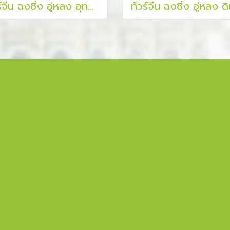
ทัวร์จีน ฉงชิ่ง อู่หลง อุทยานแห่งชาติหลุมฟ้า ล่องเรือแม่น้ำเหลี่ยงเจียง 5 วัน 4 คืน