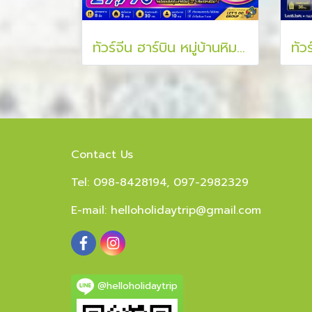
ทัวร์จีน ฮาร์บิน หมู่บ้านหิมะ ไอซ์ แอนด์ สโนว์ เวิลด์ 6 วัน 4 คืน
Contact Us
Tel: 098-8428194, 097-2982329
E-mail:
helloholidaytrip@gmail.com
@helloholidaytrip