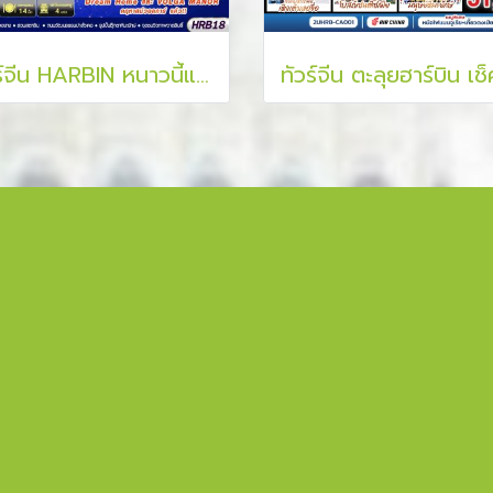
ทัวร์จีน HARBIN หนาวนี้แค่มีเธอ 7 วัน 5 คืน