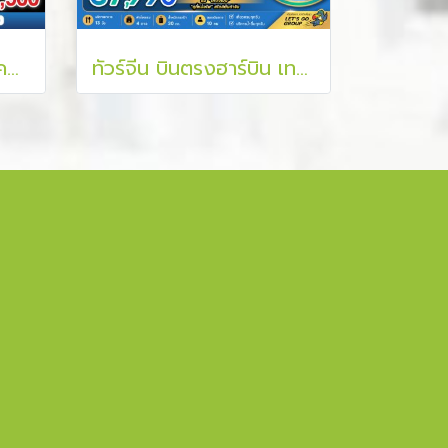
ทัวร์จีน ตะลุยฮาร์บิน เช็คอินหมู่บ้านหิมะ ท้าความเย็นติดลบ ซบอาณาจักรน้ำแข็ง 7 วัน 5 คืน
ทัวร์จีน บินตรงฮาร์บิน เทศกาลแกะสลักน้ำแข็ง หมู่บ้านหิมะสโนว์ทาวน์ 7 วัน 5 คืน