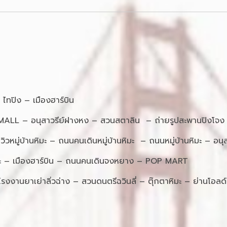
ทปิง – เมืองฮาร์บิน
 MALL – อนุสาวรีย์ฝางหง – สวนสตาลิน – ถ่ายรูปสะพานปิง
ิวหมู่บ้านหิมะ – ถนนคนเดินหมู่บ้านหิมะ – ถนนหมู่บ้านหิมะ – อนุสา
ลุยหิมะ – เมืองฮาร์บิน – ถนนคนเดินจงหยาง – POP MART
นยาเย่าลิ่วฉ่าง – สวนดนตรีฉวินลี่ – ตุ๊กตาหิมะ – ย่านโอลด์ท