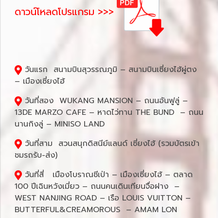
ดาวน์โหลดโปรแกรม >>>
วันแรก สนามบินสุวรรณภูมิ – สนามบินเซี่ยงไฮ้ผู่ตง
– เมืองเซี่ยงไฮ้
วันที่สอง WUKANG MANSION – ถนนอันฟูลู่ –
13DE MARZO CAFE – หาดไว่ทาน THE BUND – ถนน
นานกิงลู่ – MINISO LAND
วันที่สาม สวนสนุกดิสนีย์แลนด์ เซี่ยงไฮ้ (รวมบัตรเข้า
ชมรถรับ-ส่ง)
วันที่สี่ เมืองโบราณชีเป่า – เมืองเซี่ยงไฮ้ – ตลาด
100 ปีเฉินหวังเมี่ยว – ถนนคนเดินเทียนจื่อฝาง –
WEST NANJING ROAD – เรือ LOUIS VUITTON –
BUTTERFUL&CREAMOROUS – AMAM LON