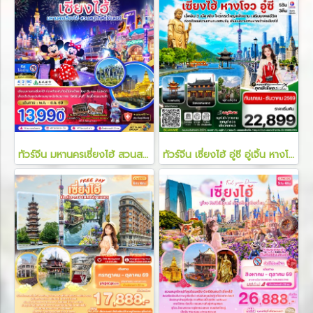
ทัวร์จีน มหานครเซี่ยงไฮ้ สวนสนุกดิสนีย์แลนด์ 4 วัน 2 คืน
ทัวร์จีน เซี่ยงไฮ้ อู่ซี อู่เจิ้น หางโจว 5 วัน 3 คืน