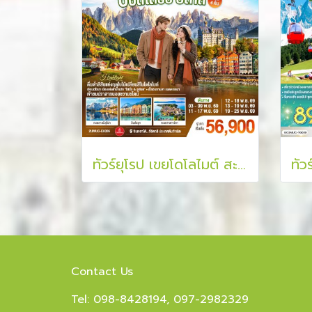
ทัวร์ยุโรป เขยโดโลไมต์ สะใภ้เจลาโต้ เยอรมนี ออสเตรีย อิตาลี 7 วัน 4 คืน
Contact Us
Tel: 098-8428194, 097-2982329