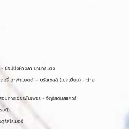
 - ช้อปปิ้งห้างลา ซามาริแตง
อรี่ ลาฟาแยตต์ – บรัสเซลล์ (เบลเยี่ยม) - ถ่าย
นสอนการเจียระไนเพชร - จัตุรัสดัมสแควร์
รมนี)
ุรัสโรเมอร์