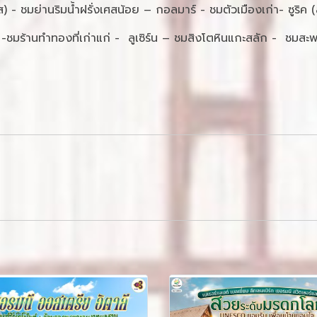
ส) - ชมย่านริมน้ำฝรั่งเศสน้อย – กอลมาร์ - ชมตัวเมืองเก่า- ซูริค 
-ชมร้านทำทองที่เก่าแก่ - ลูเซิร์น – ชมสิงโตหินแกะสลัก - ชมสะพา