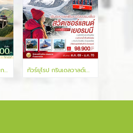
ทัวร์ยุโรป สวยระดับมรดกโลก UNESCO ยอมรับ เพื่อนบ้านยอมใจ 8 วัน 6 คืน
ทัวร์ยุโรป กรินเดลวาลด์เฟียส เอกิสฮอร์นเฟี้ยว สวิตเซอร์แลนด์ เยอรมนี 8 วัน 5 คืน