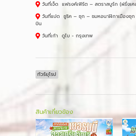
วันที่เจ็ด แฟรงค์เฟิร์ต – สตราสบูร์ก (ฝรั่งเศ
วันที่แปด ซูริค – ซุก – ชมหอนาฬิกาเมืองซุก 
บิน
วันที่เก้า ดูไบ - กรุงเทพ
ทัวร์ยุโรป
สินค้าเกี่ยวข้อง