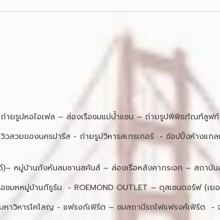
- ถ่ายรูปหอไอเฟล – ล่องเรือชมแม่น้ำแซน – ถ่ายรูปพิพิธภัณฑ์ลูฟท์
วิวสวยของนครปารีส - ถ่ายรูปวิหารสเกรเกอร์ - ช้อปปิ้งห้างแกลเล
ลนด์)– หมู่บ้านกังหันลมซานสคันส์ – ล่องเรือหลังคากระจก – สถาบั
ล่องเรือชมหหมู่บ้านกีธูร์น - ROEMOND OUTLET – ดุสเซนดอร์ฟ (เยอ
มหาวิหารโคโลญ - แฟรงก์เฟิร์ต – ชมสถานีรถไฟแฟรงค์เฟิร์ต - จต