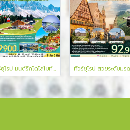
ทัวร์ยุโรป มนต์รักโดโลไมท์ อ้อมกอดขุนเขาและเงาทะเลสาบ 9 วัน 6 คืน