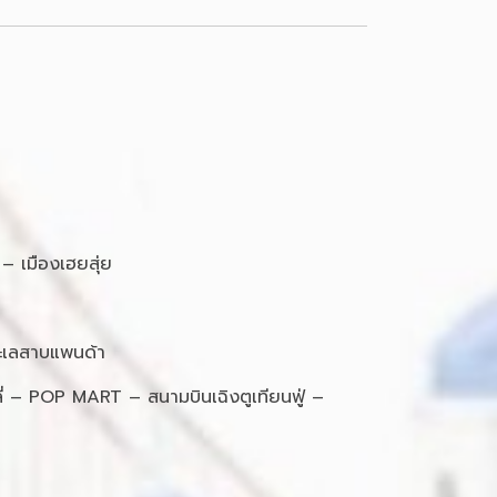
– เมืองเฮยสุ่ย
ทะเลสาบแพนด้า
หลี่ – POP MART – สนามบินเฉิงตูเทียนฟู่ –