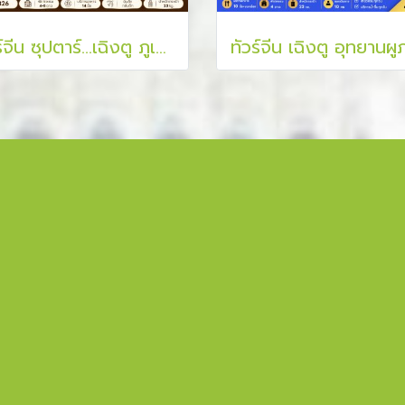
ทัวร์จีน ซุปตาร์...เฉิงตู ภูเขาสี่ดรุณี จิ่วจ้ายโกว Get a life !! 6 วัน 4 คืน