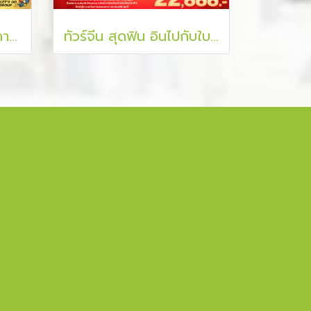
ทัวร์จีน เฉิงตู อุทยานผูภาหิมะต๋ากู่การ์เซีย อุทยานแห่งชาติจิ่วจ้ายโกว 5 วัน 3 คืน
ทัวร์จีน สุดฟิน อินไปกับใบไม้เปลี่ยนสี จิ่วจ้ายโกว เฉิงตู 5 วัน 4 คืน