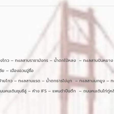
้เผิงโกว – ทะเลสาบราชามังกร – น้ำตกไป่หลง – ทะเลสาบปันหยาง 
ีย – เมืองฉวนจู่ซื่อ
ิจิ่วจ้ายโกว – ทะเลสาบแรด – น้ำตกธารไข่มุก – ทะเลสาบนกยูง – 
– ถนนคนเดินชุนซีลู่ – ห้าง IFS – แพนด้าปีนตึก – ถนนคนเดินไท่กู่