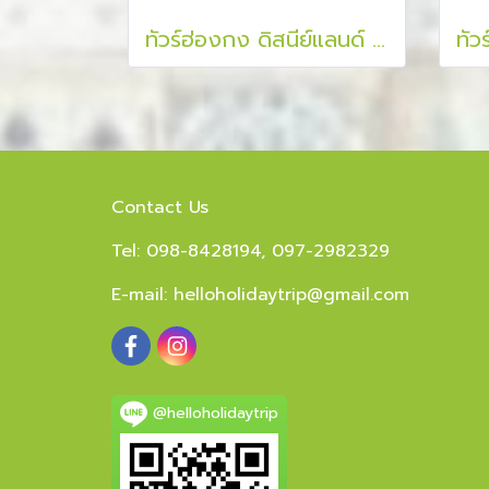
ทัวร์ฮ่องกง ดิสนีย์แลนด์ ไหว้พระแชกง กระเช้านองปิง สายมู 3 วัน 2 คืน
Contact Us
Tel: 098-8428194, 097-2982329
E-mail:
helloholidaytrip@gmail.com
@helloholidaytrip