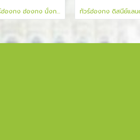
ทัวร์ฮ่องกง ฮ่องกง นั่งกระเช้านองปิง ดิสนีย์แลนด์ ไหว้พระ 7 วัดดัง สายมู 4 วัน 2 คืน