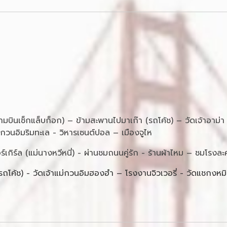
มบินเช็กแล็บก็อก) – ข้ามสะพานไปมาเก๊า (รถโค้ช) – วัดเจ้าอาม่
นอิมริมทะเล - วิหารเซนต์ปอล – เมืองจูไห
ชเชอร์เกิร์ล (แม่นางหวีหนี่) - ผ่านชมถนนคู่รัก - ร้านผ้าไหม – ชมโ
(รถโค้ช) - วัดเจ้าแม่กวนอิมฮองฮำ – โรงงานจิวเวอรี่ - วัดแชกงหมิว