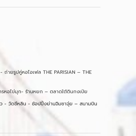
า - ถ่ายรูปคู่หอไอเฟล THE PARISIAN – THE
รงละครหอไข่มุก- ร้านหยก – ตลาดใต้ดินกงเป่ย
 - วัดชีหลิน - ช้อปปิ้งย่านจิมซาจุ่ย – สนามบิน