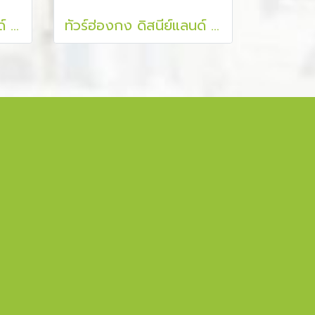
ทัวร์ฮ่องกง ดิสนีย์แลนด์ รีพลัสเบย์ แชกงหมิว 3 วัน 2 คืน
ทัวร์ฮ่องกง ดิสนีย์แลนด์ ไหว้พระแชกง เจ้าแม่กวนอิมฮองฮำ 3 วัน 2 คืน