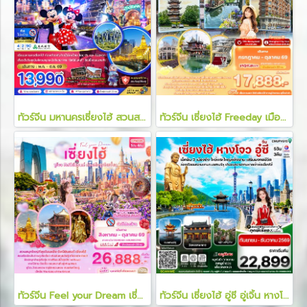
ทัวร์จีน มหานครเซี่ยงไฮ้ สวนสนุกดิสนีย์แลนด์ 4 วัน 2 คืน
ทัวร์จีน เซี่ยงไฮ้ Freeday เมืองโบราณ Panlong Tiandi 6 วัน 4 คืน
ทัวร์จีน Feel your Dream เซี่ยงไฮ้ 5 วัน 4 คืน
ทัวร์จีน เซี่ยงไฮ้ อู่ซี อู่เจิ้น หางโจว 5 วัน 3 คืน