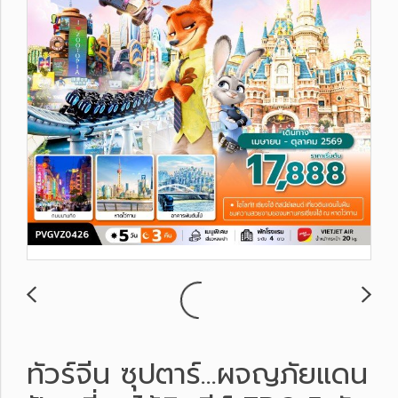
ทัวร์จีน ซุปตาร์...ผจญภัยแดน