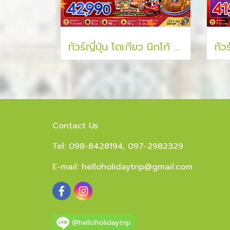
ทัวร์ญี่ปุ่น โตเกียว นิกโก้ ฟูจิ ภูเขาทาคาโอะ ใบไม้เปลี่ยนสี 6 วัน 4 คืน
Contact Us
Tel: 098-8428194, 097-2982329
E-mail:
helloholidaytrip@gmail.com
@helloholidaytrip