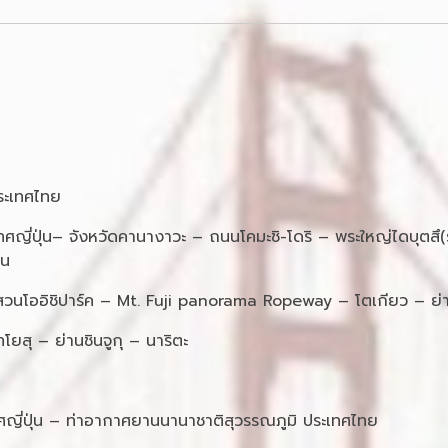
ระเทศไทย
ญี่ปุ่น– จังหวัดคานางาวะ – ถนนโคมะชิ-โดริ – พระใหญ่ไดบุตสึ(รว
็น
สวนโออิชิปาร์ค – Mt. Fuji panorama Ropeway – โตเกียว – ย่
โยสุ – ย่านชินจูกุ – นาริตะ
ศญี่ปุ่น – ท่าอากาศยานนานาชาติสุวรรณภูมิ ประเทศไทย