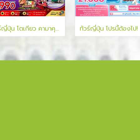
ทัวร์ญี่ปุ่น โตเกียว คามาคุระ ฟูจิ อิบารากิ 6 วัน 4 คืน