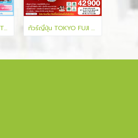
ทัวร์ญี่ปุ่น โปรนี้ต้องไป! TOKYO FUJI KAMAKURA ENOSHIMA วัน 3 คืน
ทัวร์ญี่ปุ่น TOKYO FUJI MOMIJO KAIRO AUTUMN 6 วัน 3 คืน