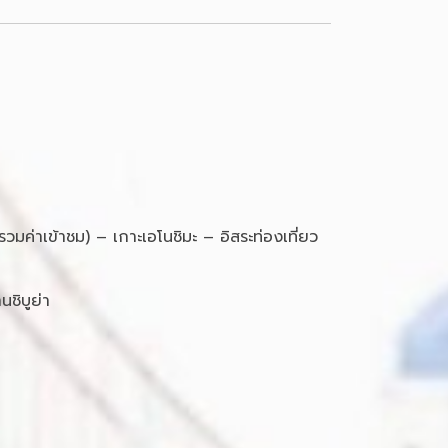
มค่าเข้าชม) – เกาะเอโนชิมะ – อิสระท่องเที่ยว
านชิบูย่า