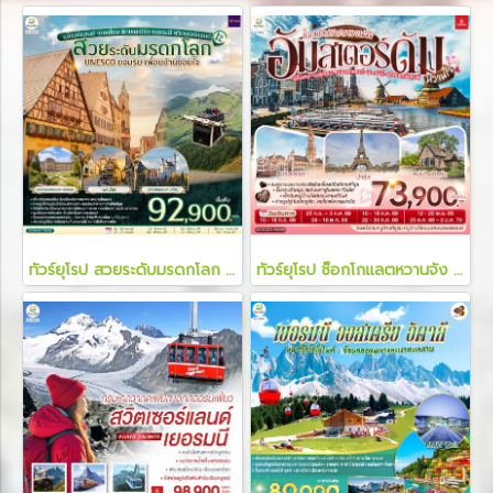
ทัวร์ยุโรป สวยระดับมรดกโลก UNESCO ยอมรับ เพื่อนบ้านยอมใจ 8 วัน 6 คืน
ทัวร์ยุโรป ช็อกโกแลตหวานจัง อัมสเตอร์ดัมหวานใจ 9 วัน 6 คืน