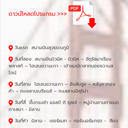
ดาวน์โหลดโปรแกรม >>>
วันแรก สนามบินสุวรรณภูมิ
วันที่สอง สนามบินมิวนิค - มิวนิค – จัตุรัสมาเรียน
พลาสท์ – โฮเฮนชวานเกา - เข้าชมปราสาทนอยชวานส
ไตน์
วันที่สาม โฮเฮนชวานเกา – อินส์บรูค – หลังคาทอง
คํา – ทะเลสาบเบรียนซ์ – ทะเลสาบมิสุริน่า
วันที่สี่ ขึ้นกระเช้า แอลป์ ดิ ซุสเซ่ – หมู่บ้านซานตาแมด
ดาเลนา - มิลาน
วันที่ห้า มิลาน - เซอร์แมท – กอร์เนอร์แกรต - ซียง