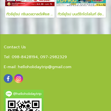
ทัวร์ยุโรป กรินเดลวาลด์เฟียส เอกิสฮอร์นเฟี้ยว สวิตเซอร์แลนด์ เยอรมนี 8 วัน 5 คืน
ทัวร์ยุโรป มนต์รักโดโลไมท์ อ้อมกอดขุนเขาและเงาทะเลสาบ 9 วัน 6 คืน
Contact Us
Tel: 098-8428194, 097-2982329
E-mail:
helloholidaytrip@gmail.com
@helloholidaytrip