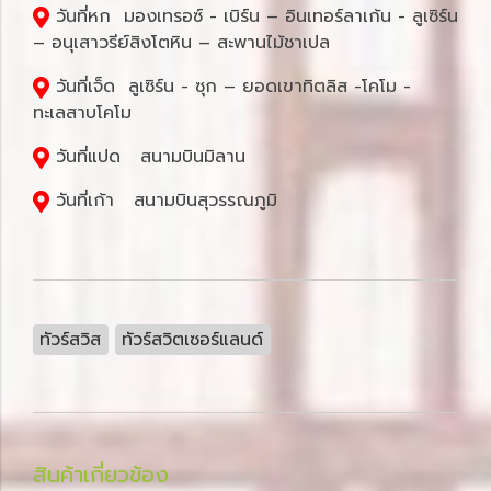
วันที่หก มองเทรอซ์ - เบิร์น – อินเทอร์ลาเก้น - ลูเซิร์น
– อนุเสาวรีย์สิงโตหิน – สะพานไม้ชาเปล
วันที่เจ็ด ลูเซิร์น - ซุก – ยอดเขาทิตลิส -โคโม -
ทะเลสาบโคโม
วันที่แปด สนามบินมิลาน
วันที่เก้า สนามบินสุวรรณภูมิ
ทัวร์สวิส
ทัวร์สวิตเซอร์แลนด์
สินค้าเกี่ยวข้อง