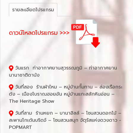
รายละเอียดโปรแกรม
ดาวน์โหลดโปรแกรม >>>
วันแรก ท่าอากาศยานสุวรรณภูมิ – ท่าอากาศยาน
นานาชาติดานัง
วันที่สอง ร้านผ้าไหม – หมู่บ้านกั๊มทาน – ล่องเรือกระ
ด้ง – เมืองโบราณฮอยอัน หมู่บ้านแกะสลักหินอ่อน –
The Heritage Show
วันที่สาม ร้านหยก – บานาฮิลล์ – โซนสวนดอกไม้ –
สะพานโกเด้นบริดจ์ – โซนสวนสนุก จัตุรัสแห่งดวงดาว -
POPMART