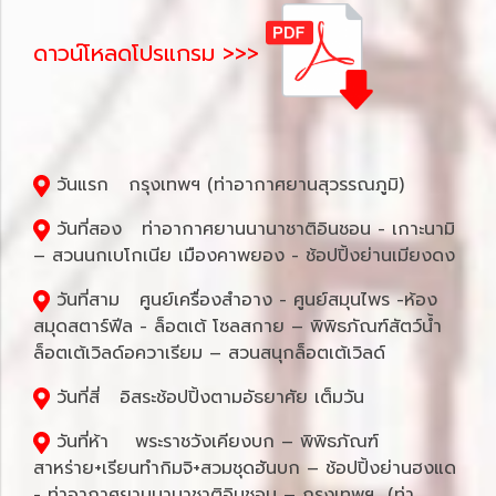
ดาวน์โหลดโปรแกรม >>>
วันแรก กรุงเทพฯ (ท่าอากาศยานสุวรรณภูมิ)
วันที่สอง ท่าอากาศยานนานาชาติอินชอน - เกาะนามิ
– สวนนกเบโกเนีย เมืองคาพยอง - ช้อปปิ้งย่านเมียงดง
วันที่สาม ศูนย์เครื่องสำอาง - ศูนย์สมุนไพร -ห้อง
สมุดสตาร์ฟีล - ล็อตเต้ โซลสกาย – พิพิธภัณฑ์สัตว์น้ำ
ล็อตเต้เวิลด์อควาเรียม – สวนสนุกล็อตเต้เวิลด์
วันที่สี่ อิสระช้อปปิ้งตามอัธยาศัย เต็มวัน
วันที่ห้า พระราชวังเคียงบก – พิพิธภัณฑ์
สาหร่าย+เรียนทำกิมจิ+สวมชุดฮันบก – ช้อปปิ้งย่านฮงแด
- ท่าอากาศยานนานาชาติอินชอน – กรุงเทพฯ (ท่า