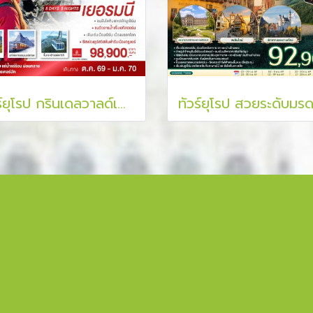
ทัวร์ยุโรป กรินเดลวาลด์เฟียส เอกิสฮอร์นเฟี้ยว สวิตเซอร์แลนด์ เยอรมนี 8 วัน 5 คืน