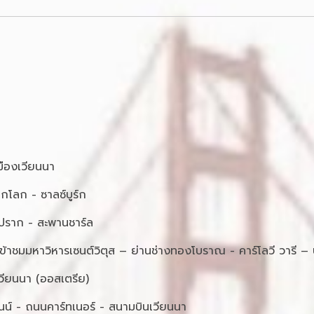
มเมืองเวียนนา
ดกโลก - ซาลซ์บูร์ก
– ปราก - สะพานชาร์ล
ข้าชมมหาวิหารเซนต์วิตุส – ย่านช่างทองโบราณ - คาร์โลวี วารี –
วียนนา (ออสเตรีย)
ุนน์ - ถนนคาร์ทเนอร์ - สนามบินเวียนนา