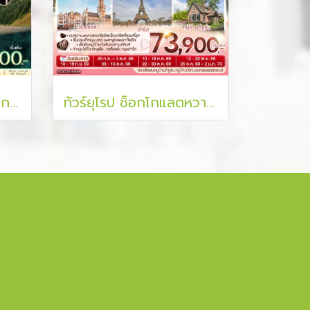
ทัวร์ยุโรป สวยระดับมรดกโลก UNESCO ยอมรับ เพื่อนบ้านยอมใจ 8 วัน 6 คืน
ทัวร์ยุโรป ช็อกโกแลตหวานจัง อัมสเตอร์ดัมหวานใจ 9 วัน 6 คืน