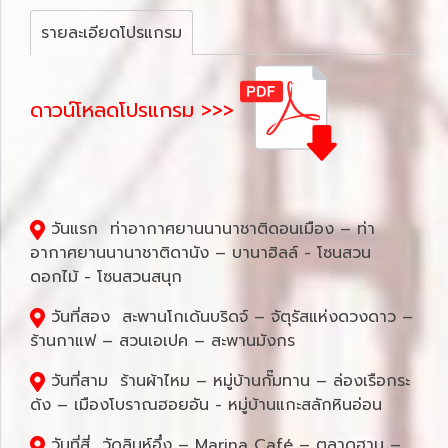
รายละเอียดโปรแกรม
ดาวน์โหลดโปรแกรม >>>
วันแรก ท่าอากาศยานนานาชาติดอนเมือง – ท่า
อากาศยานนานาชาติดานัง – บานาฮิลล์ - โซนสวน
ดอกไม้ - โซนสวนสนุก
วันที่สอง สะพานโกเด้นบริดจ์ – จัตุรัสแห่งดวงดาว –
ร้านกาแฟ – สวนเอเปค – สะพานมังกร
วันที่สาม ร้านผ้าไหม – หมู่บ้านกั๊มทาน – ล่องเรือกระ
ด้ง – เมืองโบราณฮอยอัน - หมู่บ้านแกะสลักหินอ่อน
วันที่สี่ วัดลินห์อึ๋ง – Marina Café – ตลาดฮาน –