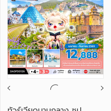
ทัวร์เวียดนามกลาง ซุป